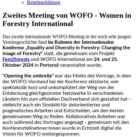
Beitrittserklärung
Zweites Meeting von WOFO - Women in
Forestry International
Das zweite internationale WOFO-Meeting in der noch sehr jungen
Vereinsgeschichte fand
im Rahmen der Internationalen
Konferenz
„Equality and Diversity in Forestry: Changing the
Image of Forestry“
statt, die gemeinsam vom Projekt
Fem2forests
und WOFO International am
24. und 25.
Oktober 2024
in
Portorož
veranstaltet wurde.
"Opening the umbrella"
war das Motto des Vortrags, in dem
der WOFO-Vorstand bei der Konferenz skizzierte, wie
spektakulär kurz und unkompliziert der Weg von der
Entdeckung gleichgesinnter Netzwerke in verschiedenen
Ländern hin zum offiziellen Dachverband sich gestaltet hat -
vielleicht auch ein Sinnbild für zielorientiertes und
pragmatisches Arbeiten und Entscheiden, um den besten
gemeinsamen Weg zu finden.
Kollaboratives Arbeiten war
auch während des Vortrages angesagt - gemeinsam mit den
Konferenzteilnehmer:innen wurde in Echtzeit digital die
Vision für WOFO weitergesponnen.