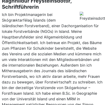
Ragnhildur Freysteinsdóttir,
Schriftführerin
Ich bin Projektmanagerin bei
Skógræktarfélag Íslands (dem
isländischen Forstverband), einer Dachorganisation für
lokale Forstverbände (NGOs) in Island. Meine
Hauptberufsfelder sind Allgemeinbildung und
Öffentlichkeitsarbeit. Ich betreue ein Projekt, das Bäume
zum Pflanzen für Schulkinder bereitstellt, die Website
des Vereins und die sozialen Medien und kümmere mich
um viele Interaktionen mit den Mitgliedsverbänden und
die internationalen Beziehungen. Außerdem bin ich
Mitherausgeberin des Journals des isländischen
Forstverbands, wo ich aktiv daran arbeite, mehr Frauen
dazu zu bewegen, über Forstwirtschaft zu schreiben. Ich
bin der derzeitige Vorsitzende von Skógarkonur –
Forstfrauen Island. Ich habe einen B.Sc. in Geographie
von der Universität Island und einen MRM in
Management natürlicher Ressourcen von der Simon